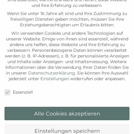
Samstag: aktuell geschlossen
und Ihre Erfahrung zu verbessern.
Wenn Sie unter 16 Jahre alt sind und Ihre Zustimmung zu
freiwilligen Diensten geben möchten, müssen Sie Ihre
KONTAKT
Erziehungsberechtigten um Erlaubnis bitten.
Wir verwenden Cookies und andere Technologien auf
Tel:
05251/ 55574
unserer Website. Einige von ihnen sind essenziell, während
andere uns helfen, diese Website und Ihre Erfahrung zu
verbessern.
Personenbezogene Daten können verarbeitet
Fax:
05251
/ 541536
werden (z. B. IP-Adressen), z. B. für personalisierte Anzeigen
und Inhalte oder Anzeigen- und Inhaltsmessung.
Weitere
Mail:
info@auto-zellerhoff.c
om
Informationen über die Verwendung Ihrer Daten finden Sie
in unserer
Datenschutzerklärung
.
Sie können Ihre Auswahl
jederzeit unter
Einstellungen
widerrufen oder anpassen.
ADRESSE
Datenschutzeinstellungen
Essenziell
Friedrich-List-Str. 33
33100
Alle Cookies akzeptieren
Paderborn
Einstellungen speichern