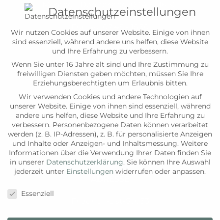
Montag - Donnerstag: 07:45 - 16:30
Datenschutzeinstellungen
Freitag: 07:45 - 15:30
Wir nutzen Cookies auf unserer Website. Einige von ihnen
sind essenziell, während andere uns helfen, diese Website
Samstag: aktuell geschlossen
und Ihre Erfahrung zu verbessern.
Wenn Sie unter 16 Jahre alt sind und Ihre Zustimmung zu
freiwilligen Diensten geben möchten, müssen Sie Ihre
KONTAKT
Erziehungsberechtigten um Erlaubnis bitten.
Wir verwenden Cookies und andere Technologien auf
Tel:
05251/ 55574
unserer Website. Einige von ihnen sind essenziell, während
andere uns helfen, diese Website und Ihre Erfahrung zu
verbessern.
Personenbezogene Daten können verarbeitet
Fax:
05251
/ 541536
werden (z. B. IP-Adressen), z. B. für personalisierte Anzeigen
und Inhalte oder Anzeigen- und Inhaltsmessung.
Weitere
Mail:
info@auto-zellerhoff.c
om
Informationen über die Verwendung Ihrer Daten finden Sie
in unserer
Datenschutzerklärung
.
Sie können Ihre Auswahl
jederzeit unter
Einstellungen
widerrufen oder anpassen.
ADRESSE
Datenschutzeinstellungen
Essenziell
Friedrich-List-Str. 33